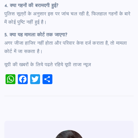
4. क्या गहनों की बरामदगी हुई?
पुलिस सूत्रों के अनुसार इस पर जांच चल रही है, फिलहाल गहनों के बारे
में कोई पुष्टि नहीं हुई है।
5. क्या यह मामला कोर्ट तक जाएगा?
अगर जीजा हाजिर नहीं होता और परिवार केस दर्ज कराता है, तो मामला
कोर्ट में जा सकता है।
यूपी की खबरों के लिये पढते रहिये यूपी ताजा न्‍यूज
W
F
T
S
h
a
wi
h
at
c
tt
ar
s
e
er
e
A
b
p
o