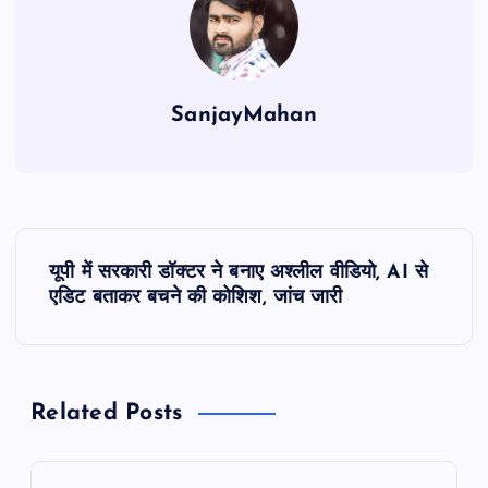
p
o
k
SanjayMahan
P
यूपी में सरकारी डॉक्टर ने बनाए अश्लील वीडियो, AI से
o
एडिट बताकर बचने की कोशिश, जांच जारी
s
t
Related Posts
n