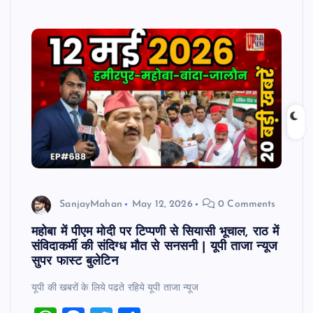
s
e
er
e
A
b
p
o
p
o
k
SanjayMahan
May 12, 2026
0 Comments
महोबा में पीएम मोदी पर टिप्पणी से सियासी भूचाल, राठ में
संविदाकर्मी की संदिग्ध मौत से सनसनी | यूपी ताजा न्यूज
सुपर फास्ट बुलेटिन
यूपी की खबरों के लिये पढते रहिये यूपी ताजा न्‍यूज