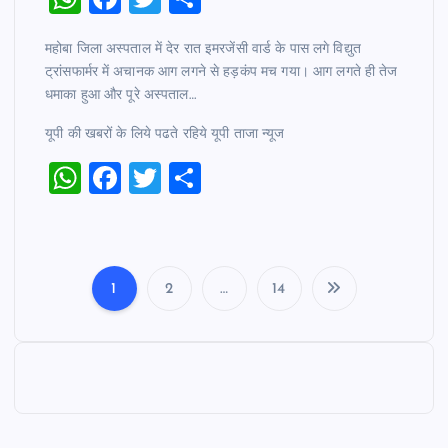
h
a
wi
h
महोबा जिला अस्पताल में देर रात इमरजेंसी वार्ड के पास लगे विद्युत
at
c
tt
ar
ट्रांसफार्मर में अचानक आग लगने से हड़कंप मच गया। आग लगते ही तेज
s
e
er
e
धमाका हुआ और पूरे अस्पताल…
A
b
यूपी की खबरों के लिये पढते रहिये यूपी ताजा न्‍यूज
p
o
W
F
T
S
p
o
h
a
wi
h
k
at
c
tt
ar
s
e
er
e
1
2
…
14
A
b
P
p
o
o
p
o
k
s