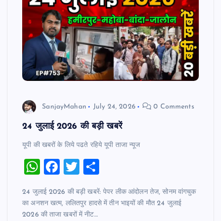
SanjayMahan
July 24, 2026
0 Comments
24 जुलाई 2026 की बड़ी खबरें
यूपी की खबरों के लिये पढते रहिये यूपी ताजा न्‍यूज
W
F
T
S
h
a
wi
h
24 जुलाई 2026 की बड़ी खबरें: पेपर लीक आंदोलन तेज, सोनम वांगचुक
at
c
tt
ar
का अनशन खत्म, ललितपुर हादसे में तीन भाइयों की मौत 24 जुलाई
s
e
er
e
2026 की ताजा खबरों में नीट…