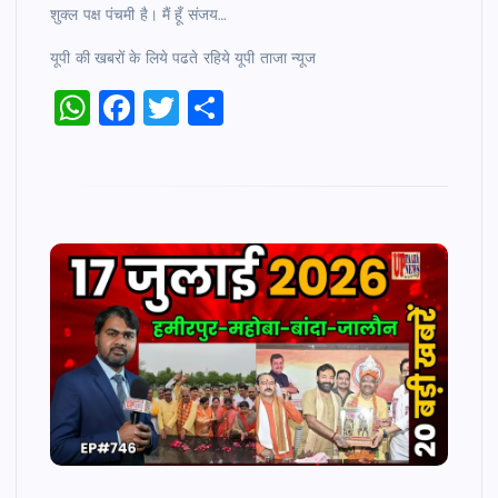
s
e
er
e
शुक्ल पक्ष पंचमी है। मैं हूँ संजय…
A
b
यूपी की खबरों के लिये पढते रहिये यूपी ताजा न्‍यूज
p
o
W
F
T
S
p
o
h
a
wi
h
k
at
c
tt
ar
s
e
er
e
A
b
p
o
p
o
k