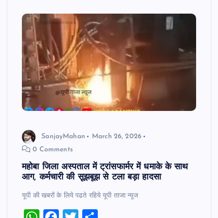
s
e
er
e
A
b
p
o
p
o
k
SanjayMahan
March 26, 2026
0 Comments
महोबा जिला अस्पताल में ट्रांसफार्मर में धमाके के साथ
आग, कर्मचारी की सूझबूझ से टला बड़ा हादसा
यूपी की खबरों के लिये पढते रहिये यूपी ताजा न्‍यूज
W
F
T
S