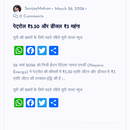
SanjayMahan
March 26, 2026
0 Comments
पेट्रोल ₹5.30 और डीजल ₹3 महंगा
यूपी की खबरों के लिये पढते रहिये यूपी ताजा न्‍यूज
W
F
T
S
h
a
wi
h
26 मार्च 2026 को निजी ईंधन रिटेलर नायरा एनर्जी (Nayara
at
c
tt
ar
Energy) ने पेट्रोल की कीमतों में ₹5.30 प्रति लीटर और डीजल में ₹3
s
e
er
e
प्रति लीटर की तत्काल वृद्धि की है।…
A
b
यूपी की खबरों के लिये पढते रहिये यूपी ताजा न्‍यूज
p
o
W
F
T
S
p
o
h
a
wi
h
k
at
c
tt
ar