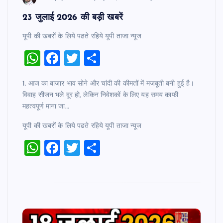
23 जुलाई 2026 की बड़ी खबरें
यूपी की खबरों के लिये पढते रहिये यूपी ताजा न्‍यूज
W
F
T
S
h
a
wi
h
1. आज का बाजार भाव सोने और चांदी की कीमतों में मजबूती बनी हुई है।
at
c
tt
ar
विवाह सीजन भले दूर हो, लेकिन निवेशकों के लिए यह समय काफी
s
e
er
e
महत्वपूर्ण माना जा…
A
b
यूपी की खबरों के लिये पढते रहिये यूपी ताजा न्‍यूज
p
o
W
F
T
S
p
o
h
a
wi
h
k
at
c
tt
ar
s
e
er
e
A
b