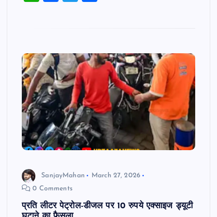
p
o
h
a
wi
h
k
at
c
tt
ar
s
e
er
e
A
b
p
o
p
o
k
SanjayMahan
March 27, 2026
0 Comments
प्रति लीटर पेट्रोल-डीजल पर 10 रुपये एक्साइज ड्यूटी
घटाने का फैसला