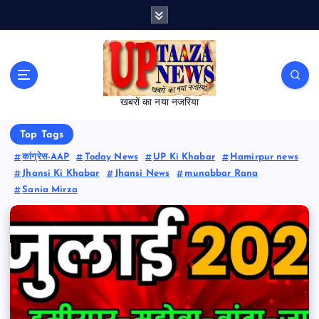
S
k
i
p
t
o
खबरों का नया नजरिया
c
o
Top Tags
n
t
कांग्रेस-AAP
Today News
UP Ki Khabar
Hamirpur news
e
Jhansi Ki Khabar
Jhansi News
munabbar Rana
n
Sania Mirza
t