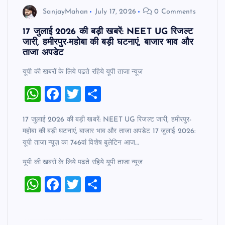
SanjayMahan
July 17, 2026
0 Comments
17 जुलाई 2026 की बड़ी खबरें: NEET UG रिजल्ट
जारी, हमीरपुर-महोबा की बड़ी घटनाएं, बाजार भाव और
ताजा अपडेट
यूपी की खबरों के लिये पढते रहिये यूपी ताजा न्‍यूज
W
F
T
S
h
a
wi
h
17 जुलाई 2026 की बड़ी खबरें: NEET UG रिजल्ट जारी, हमीरपुर-
at
c
tt
ar
महोबा की बड़ी घटनाएं, बाजार भाव और ताजा अपडेट 17 जुलाई 2026:
s
e
er
e
यूपी ताजा न्यूज़ का 746वां विशेष बुलेटिन आज…
A
b
यूपी की खबरों के लिये पढते रहिये यूपी ताजा न्‍यूज
p
o
W
F
T
S
p
o
h
a
wi
h
k
at
c
tt
ar