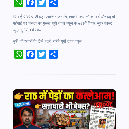
W
F
T
S
h
a
wi
h
12 मई 2026 की बड़ी खबरें: राजनीति, हादसे, किसानों का दर्द और बढ़ती
at
c
tt
ar
महंगाई पर जनता का गुस्सा यूपी ताजा न्यूज के 688वें विशेष सुपर फास्ट
s
e
er
e
न्यूज़ बुलेटिन में आज…
A
b
यूपी की खबरों के लिये पढते रहिये यूपी ताजा न्‍यूज
p
o
W
F
T
S
p
o
h
a
wi
h
k
at
c
tt
ar
s
e
er
e
A
b
p
o
p
o
k