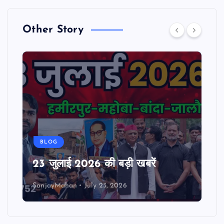
t
s
Other Story
p
a
g
i
BLOG
n
23 जुलाई 2026 की बड़ी खबरें
a
SanjayMahan
July 23, 2026
t