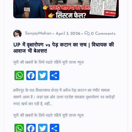
SanjayMahan
April 3, 2026
0 Comments
UP में वृक्षारोपण vs पेड़ कटान का सच | विधायक की
आवाज भी बेअसर!
यूपी की खबरों के लिये पढते रहिये यूपी ताजा न्‍यूज
W
F
T
S
h
a
wi
h
हमीरपुर के राठ विधानसभा क्षेत्र में अवैध पेड़ कटान का गंभीर मामला
at
c
tt
ar
सामने आया है। जहां एक ओर उत्तर प्रदेश सरकार वृक्षारोपण पर करोड़ों
s
e
er
e
रुपए खर्च कर रही है, वहीं…
A
b
यूपी की खबरों के लिये पढते रहिये यूपी ताजा न्‍यूज
p
o
W
F
T
S