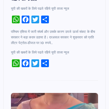
यूपी की खबरों के लिये पढते रहिये यूपी ताजा न्‍यूज
W
F
T
S
h
a
wi
h
पश्चिम एशिया में जारी संघर्ष और उसके कारण उपजे ऊर्जा संकट के बीच
at
c
tt
ar
सरकार ने बड़ा कदम उठाया है। दरअसल सरकार ने शुक्रवार को प्रति
s
e
er
e
लीटर पेट्रोल-डीजल पर 10 रुपये…
A
b
यूपी की खबरों के लिये पढते रहिये यूपी ताजा न्‍यूज
p
o
W
F
T
S
p
o
h
a
wi
h
k
at
c
tt
ar
s
e
er
e
A
b
p
o