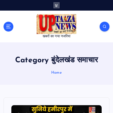
S
k
i
p
t
o
खबरों का नया नजरिया
c
o
n
t
Category बुंदेलखंड समाचार
e
n
t
Home