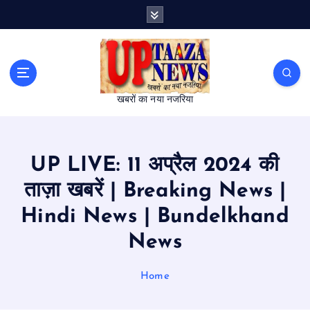
S
k
i
p
t
o
खबरों का नया नजरिया
c
o
n
t
UP LIVE: 11 अप्रैल 2024 की
e
n
ताज़ा खबरें | Breaking News |
t
Hindi News | Bundelkhand
News
Home