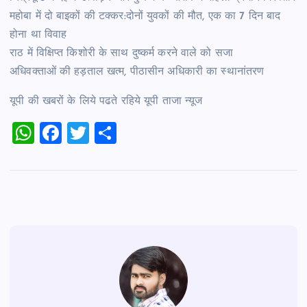
महोबा में दो बाइकों की टक्कर:दोनों युवकों की मौत, एक का 7 दिन बाद
होना था विवाह
राठ में विक्षिप्त किशोरी के साथ दुष्कर्म करने वाले को सजा
अधिवक्ताओं की हड़ताल खत्म, पीठासीन अधिकारी का स्थानांतरण
यूपी की खबरों के लिये पढते रहिये यूपी ताजा न्‍यूज
W
F
T
S
h
a
wi
h
at
c
tt
ar
s
e
er
e
A
b
p
o
p
o
k